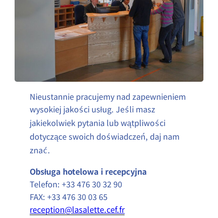
Nieustannie pracujemy nad zapewnieniem
wysokiej jako
ci usług. Je
li masz
ś
ś
jakiekolwiek pytania lub wątpliwo
ci
ś
dotyczące swoich do
wiadczeń, daj nam
ś
zna
.
ć
Obsługa hotelowa i recepcyjna
Telefon: +33 476 30 32 90
FAX: +33 476 30 03 65
reception@lasalette.cef.fr