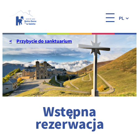
Przejdź
do
Wybierz
treści
język
Przybycie do sanktuarium
Wstępna
rezerwacja