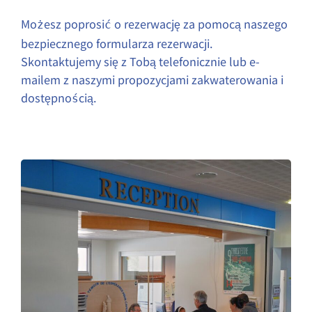
Mo
esz poprosi
o rezerwację za pomocą naszego
ż
ć
bezpiecznego formularza rezerwacji.
Skontaktujemy się z Tobą telefonicznie lub e-
mailem z naszymi propozycjami zakwaterowania i
dostępno
cią.
ś
Formularz wstępnej rezerwacji