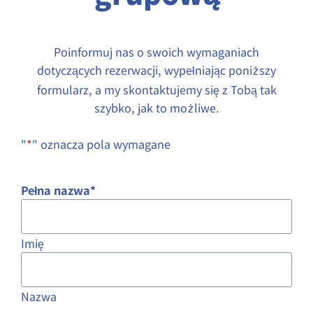
Poinformuj nas o swoich wymaganiach
dotyczących rezerwacji, wypełniając poni
szy
ż
formularz, a my skontaktujemy się z Tobą tak
szybko, jak to mo
liwe.
ż
"
*
" oznacza pola wymagane
Pełna nazwa
*
Imię
Nazwa