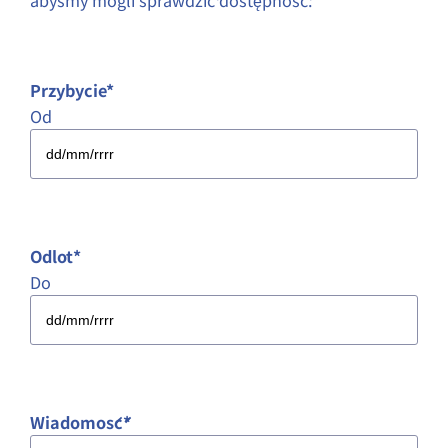
abyśmy mogli sprawdzić dostępność.
Przybycie
*
Od
DD
ukośnik
MM
ukośnik
Odlot
*
RRRR
Do
DD
ukośnik
MM
ukośnik
Wiadomość
*
RRRR