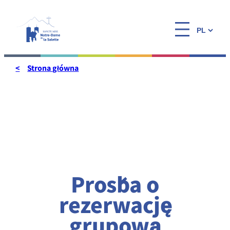
Przejdź
do
Wybierz
treści
język
Strona główna
Prośba o
rezerwację
grupową